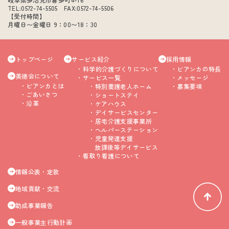
TEL:0572-74-5505 FAX:0572-74-5506
【受付時間】
月曜日〜金曜日 9：00〜18：30
トップページ
サービス紹介
採用情報
科学的介護づくりについて
ビアンカの特長
美徳会について
サービス一覧
メッセージ
ビアンカとは
特別養護老人ホーム
募集要項
ごあいさつ
ショートステイ
沿革
ケアハウス
デイサービスセンター
居宅介護支援事業所
ヘルパーステーション
児童発達支援
放課後等デイサービス
看取り看護について
情報公表・定款
地域貢献・交流
助成事業報告
一般事業主行動計画