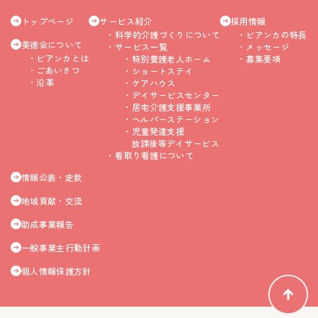
トップページ
サービス紹介
採用情報
科学的介護づくりについて
ビアンカの特長
美徳会について
サービス一覧
メッセージ
ビアンカとは
特別養護老人ホーム
募集要項
ごあいさつ
ショートステイ
沿革
ケアハウス
デイサービスセンター
居宅介護支援事業所
ヘルパーステーション
児童発達支援
放課後等デイサービス
看取り看護について
情報公表・定款
地域貢献・交流
助成事業報告
一般事業主行動計画
個人情報保護方針