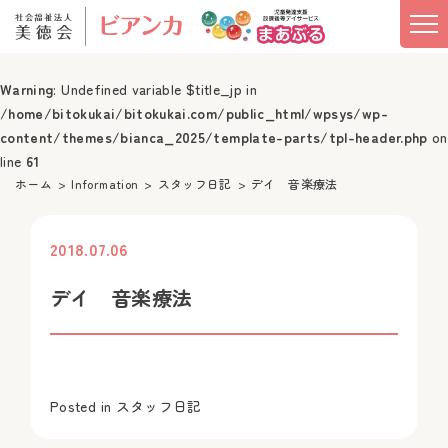
Warning
: Undefined variable $title_jp in
/home/bitokukai/bitokukai.com/public_html/wpsys/wp-
content/themes/bianca_2025/template-parts/tpl-header.php
on
line
61
ホーム
Information
スタッフ日記
デイ 音楽療法
2018.07.06
投稿
デイ 音楽療法
Posted in
スタッフ日記