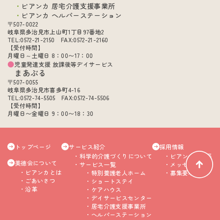
ビアンカ 居宅介護支援事業所
ビアンカ ヘルパーステーション
〒507-0022
岐阜県多治見市上山町1丁目97番地2
TEL:0572-21-2150 FAX:0572-21-2160
【受付時間】
月曜日～土曜日 8：00〜17：00
児童発達支援 放課後等デイサービス
まあぶる
〒507-0055
岐阜県多治見市喜多町4-16
TEL:0572-74-5505 FAX:0572-74-5506
【受付時間】
月曜日〜金曜日 9：00〜18：30
トップページ
サービス紹介
採用情報
科学的介護づくりについて
ビアンカの特長
美徳会について
サービス一覧
メッセージ
ビアンカとは
特別養護老人ホーム
募集要項
ごあいさつ
ショートステイ
沿革
ケアハウス
デイサービスセンター
居宅介護支援事業所
ヘルパーステーション