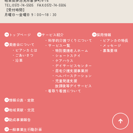
岐阜県多治見市喜多町4-16
TEL:0572-74-5505 FAX:0572-74-5506
【受付時間】
月曜日〜金曜日 9：00〜18：30
トップページ
サービス紹介
採用情報
科学的介護づくりについて
ビアンカの特長
美徳会について
サービス一覧
メッセージ
ビアンカとは
特別養護老人ホーム
募集要項
ごあいさつ
ショートステイ
沿革
ケアハウス
デイサービスセンター
居宅介護支援事業所
ヘルパーステーション
児童発達支援
放課後等デイサービス
看取り看護について
情報公表・定款
地域貢献・交流
助成事業報告
一般事業主行動計画