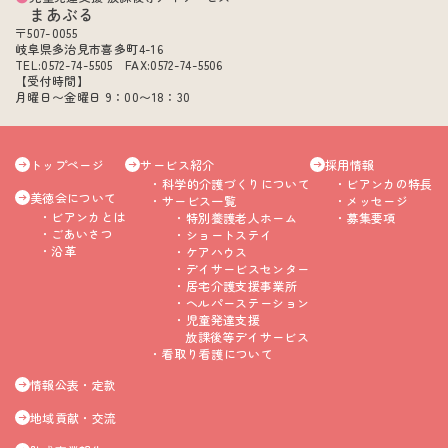
まあぶる
〒507-0055
岐阜県多治見市喜多町4-16
TEL:0572-74-5505 FAX:0572-74-5506
【受付時間】
月曜日〜金曜日 9：00〜18：30
トップページ
サービス紹介
採用情報
科学的介護づくりについて
ビアンカの特長
美徳会について
サービス一覧
メッセージ
ビアンカとは
特別養護老人ホーム
募集要項
ごあいさつ
ショートステイ
沿革
ケアハウス
デイサービスセンター
居宅介護支援事業所
ヘルパーステーション
児童発達支援
放課後等デイサービス
看取り看護について
情報公表・定款
地域貢献・交流