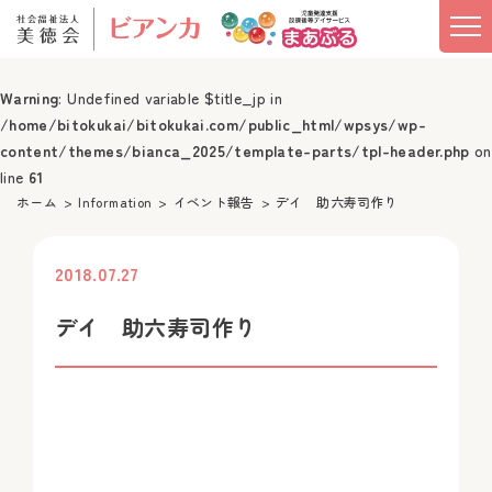
Warning
: Undefined variable $title_jp in
/home/bitokukai/bitokukai.com/public_html/wpsys/wp-
content/themes/bianca_2025/template-parts/tpl-header.php
on
line
61
ホーム
Information
イベント報告
デイ 助六寿司作り
2018.07.27
投稿
デイ 助六寿司作り