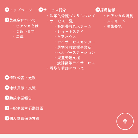
トップページ
サービス紹介
採用情報
科学的介護づくりについて
ビアンカの特長
美徳会について
サービス一覧
メッセージ
ビアンカとは
特別養護老人ホーム
募集要項
ごあいさつ
ショートステイ
沿革
ケアハウス
デイサービスセンター
居宅介護支援事業所
ヘルパーステーション
児童発達支援
放課後等デイサービス
看取り看護について
情報公表・定款
地域貢献・交流
助成事業報告
一般事業主行動計画
個人情報保護方針