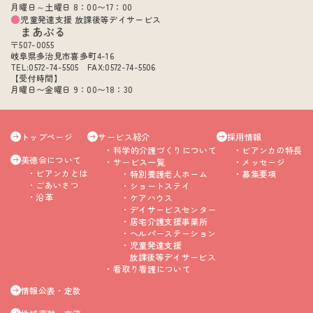
月曜日～土曜日 8：00〜17：00
児童発達支援 放課後等デイサービス
まあぶる
〒507-0055
岐阜県多治見市喜多町4-16
TEL:0572-74-5505 FAX:0572-74-5506
【受付時間】
月曜日〜金曜日 9：00〜18：30
トップページ
サービス紹介
採用情報
科学的介護づくりについて
ビアンカの特長
美徳会について
サービス一覧
メッセージ
ビアンカとは
特別養護老人ホーム
募集要項
ごあいさつ
ショートステイ
沿革
ケアハウス
デイサービスセンター
居宅介護支援事業所
ヘルパーステーション
児童発達支援
放課後等デイサービス
看取り看護について
情報公表・定款