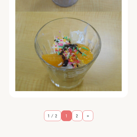
1 / 2
1
2
»