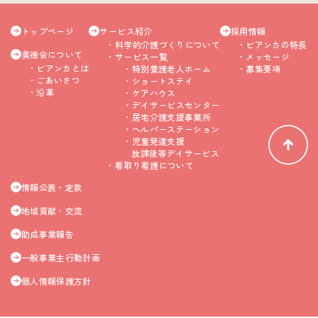
トップページ
サービス紹介
採用情報
科学的介護づくりについて
ビアンカの特長
美徳会について
サービス一覧
メッセージ
ビアンカとは
特別養護老人ホーム
募集要項
ごあいさつ
ショートステイ
沿革
ケアハウス
デイサービスセンター
居宅介護支援事業所
ヘルパーステーション
児童発達支援
放課後等デイサービス
看取り看護について
情報公表・定款
地域貢献・交流
助成事業報告
一般事業主行動計画
個人情報保護方針