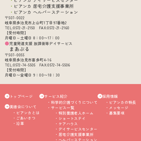
ビアンカ デイサービスセンター
ビアンカ 居宅介護支援事業所
ビアンカ ヘルパーステーション
〒507-0022
岐阜県多治見市上山町1丁目97番地2
TEL:0572-21-2150 FAX:0572-21-2160
【受付時間】
月曜日～土曜日 8：00〜17：00
児童発達支援 放課後等デイサービス
まあぶる
〒507-0055
岐阜県多治見市喜多町4-16
TEL:0572-74-5505 FAX:0572-74-5506
【受付時間】
月曜日〜金曜日 9：00〜18：30
トップページ
サービス紹介
採用情報
科学的介護づくりについて
ビアンカの特長
美徳会について
サービス一覧
メッセージ
ビアンカとは
特別養護老人ホーム
募集要項
ごあいさつ
ショートステイ
沿革
ケアハウス
デイサービスセンター
居宅介護支援事業所
ヘルパーステーション