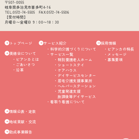
〒507-0055
岐阜県多治見市喜多町4-16
TEL:0572-74-5505 FAX:0572-74-5506
【受付時間】
月曜日〜金曜日 9：00〜18：30
トップページ
サービス紹介
採用情報
科学的介護づくりについて
ビアンカの特長
美徳会について
サービス一覧
メッセージ
ビアンカとは
特別養護老人ホーム
募集要項
ごあいさつ
ショートステイ
沿革
ケアハウス
デイサービスセンター
居宅介護支援事業所
ヘルパーステーション
児童発達支援
放課後等デイサービス
看取り看護について
情報公表・定款
地域貢献・交流
助成事業報告