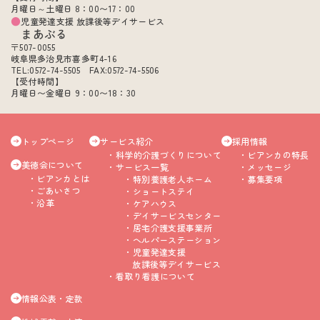
月曜日～土曜日 8：00〜17：00
児童発達支援 放課後等デイサービス
まあぶる
〒507-0055
岐阜県多治見市喜多町4-16
TEL:0572-74-5505 FAX:0572-74-5506
【受付時間】
月曜日〜金曜日 9：00〜18：30
トップページ
サービス紹介
採用情報
科学的介護づくりについて
ビアンカの特長
美徳会について
サービス一覧
メッセージ
ビアンカとは
特別養護老人ホーム
募集要項
ごあいさつ
ショートステイ
沿革
ケアハウス
デイサービスセンター
居宅介護支援事業所
ヘルパーステーション
児童発達支援
放課後等デイサービス
看取り看護について
情報公表・定款