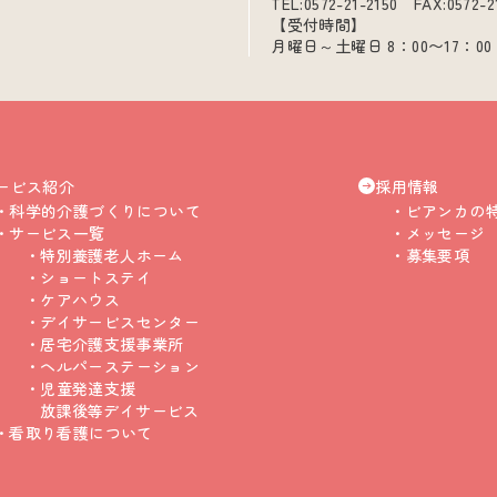
TEL:0572-21-2150 FAX:0572-2
【受付時間】
月曜日～土曜日 8：00〜17：00
ービス紹介
採用情報
科学的介護づくりについて
ビアンカの
サービス一覧
メッセージ
特別養護老人ホーム
募集要項
ショートステイ
ケアハウス
デイサービスセンター
居宅介護支援事業所
ヘルパーステーション
児童発達支援
放課後等デイサービス
看取り看護について