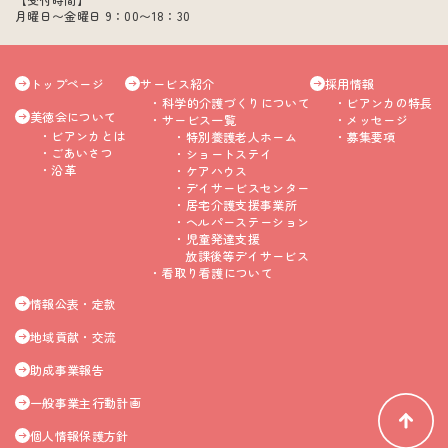
月曜日〜金曜日 9：00〜18：30
トップページ
サービス紹介
採用情報
科学的介護づくりについて
ビアンカの特長
美徳会について
サービス一覧
メッセージ
ビアンカとは
特別養護老人ホーム
募集要項
ごあいさつ
ショートステイ
沿革
ケアハウス
デイサービスセンター
居宅介護支援事業所
ヘルパーステーション
児童発達支援
放課後等デイサービス
看取り看護について
情報公表・定款
地域貢献・交流
助成事業報告
一般事業主行動計画
個人情報保護方針