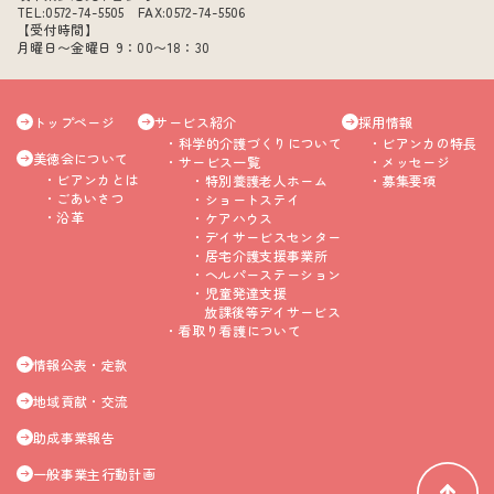
TEL:0572-74-5505 FAX:0572-74-5506
【受付時間】
月曜日〜金曜日 9：00〜18：30
トップページ
サービス紹介
採用情報
科学的介護づくりについて
ビアンカの特長
美徳会について
サービス一覧
メッセージ
ビアンカとは
特別養護老人ホーム
募集要項
ごあいさつ
ショートステイ
沿革
ケアハウス
デイサービスセンター
居宅介護支援事業所
ヘルパーステーション
児童発達支援
放課後等デイサービス
看取り看護について
情報公表・定款
地域貢献・交流
助成事業報告
一般事業主行動計画