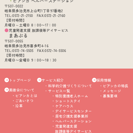
ビアンカ ヘルパーステーション
〒507-0022
岐阜県多治見市上山町1丁目97番地2
TEL:0572-21-2150 FAX:0572-21-2160
【受付時間】
月曜日～土曜日 8：00〜17：00
児童発達支援 放課後等デイサービス
まあぶる
〒507-0055
岐阜県多治見市喜多町4-16
TEL:0572-74-5505 FAX:0572-74-5506
【受付時間】
月曜日〜金曜日 9：00〜18：30
トップページ
サービス紹介
採用情報
科学的介護づくりについて
ビアンカの特長
美徳会について
サービス一覧
メッセージ
ビアンカとは
特別養護老人ホーム
募集要項
ごあいさつ
ショートステイ
沿革
ケアハウス
デイサービスセンター
居宅介護支援事業所
ヘルパーステーション
児童発達支援
放課後等デイサービス