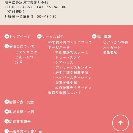
岐阜県多治見市喜多町4-16
TEL:0572-74-5505 FAX:0572-74-5506
【受付時間】
月曜日〜金曜日 9：00〜18：30
トップページ
サービス紹介
採用情報
科学的介護づくりについて
ビアンカの特長
美徳会について
サービス一覧
メッセージ
ビアンカとは
特別養護老人ホーム
募集要項
ごあいさつ
ショートステイ
沿革
ケアハウス
デイサービスセンター
居宅介護支援事業所
ヘルパーステーション
児童発達支援
放課後等デイサービス
看取り看護について
情報公表・定款
地域貢献・交流
助成事業報告
一般事業主行動計画