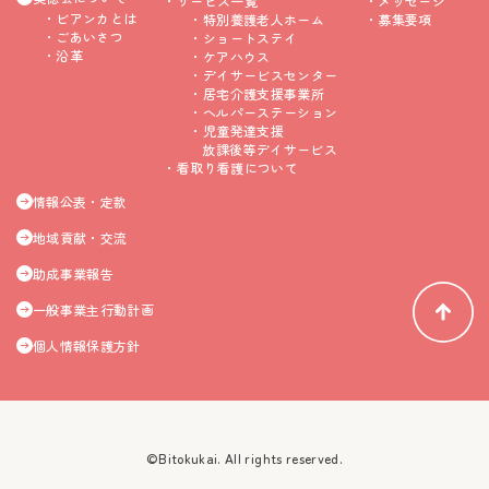
サービス一覧
メッセージ
ビアンカとは
特別養護老人ホーム
募集要項
ごあいさつ
ショートステイ
沿革
ケアハウス
デイサービスセンター
居宅介護支援事業所
ヘルパーステーション
児童発達支援
放課後等デイサービス
看取り看護について
情報公表・定款
地域貢献・交流
助成事業報告
一般事業主行動計画
個人情報保護方針
©Bitokukai. All rights reserved.