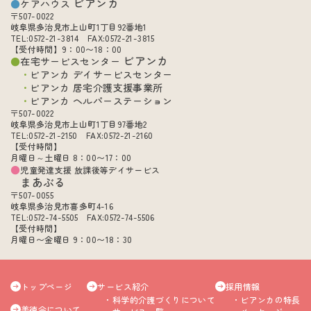
ビアンカ
ケアハウス
〒507-0022
岐阜県多治見市上山町1丁目92番地1
TEL:0572-21-3814 FAX:0572-21-3815
【受付時間】9：00〜18：00
ビアンカ
在宅サービスセンター
ビアンカ デイサービスセンター
ビアンカ 居宅介護支援事業所
ビアンカ ヘルパーステーション
〒507-0022
岐阜県多治見市上山町1丁目97番地2
TEL:0572-21-2150 FAX:0572-21-2160
【受付時間】
月曜日～土曜日 8：00〜17：00
児童発達支援 放課後等デイサービス
まあぶる
〒507-0055
岐阜県多治見市喜多町4-16
TEL:0572-74-5505 FAX:0572-74-5506
【受付時間】
月曜日〜金曜日 9：00〜18：30
トップページ
サービス紹介
採用情報
科学的介護づくりについて
ビアンカの特長
美徳会について