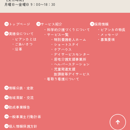
月曜日〜金曜日 9：00〜18：30
トップページ
サービス紹介
採用情報
科学的介護づくりについて
ビアンカの特長
美徳会について
サービス一覧
メッセージ
ビアンカとは
特別養護老人ホーム
募集要項
ごあいさつ
ショートステイ
沿革
ケアハウス
デイサービスセンター
居宅介護支援事業所
ヘルパーステーション
児童発達支援
放課後等デイサービス
看取り看護について
情報公表・定款
地域貢献・交流
助成事業報告
一般事業主行動計画
個人情報保護方針