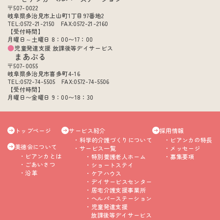
〒507-0022
岐阜県多治見市上山町1丁目97番地2
TEL:0572-21-2150 FAX:0572-21-2160
【受付時間】
月曜日～土曜日 8：00〜17：00
児童発達支援 放課後等デイサービス
まあぶる
〒507-0055
岐阜県多治見市喜多町4-16
TEL:0572-74-5505 FAX:0572-74-5506
【受付時間】
月曜日〜金曜日 9：00〜18：30
トップページ
サービス紹介
採用情報
科学的介護づくりについて
ビアンカの特長
美徳会について
サービス一覧
メッセージ
ビアンカとは
特別養護老人ホーム
募集要項
ごあいさつ
ショートステイ
沿革
ケアハウス
デイサービスセンター
居宅介護支援事業所
ヘルパーステーション
児童発達支援
放課後等デイサービス