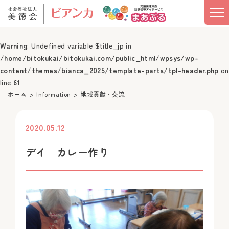
Warning
: Undefined variable $title_jp in
/home/bitokukai/bitokukai.com/public_html/wpsys/wp-
content/themes/bianca_2025/template-parts/tpl-header.php
on
line
61
ホーム
Information
地域貢献・交流
2020.05.12
投稿
デイ カレー作り