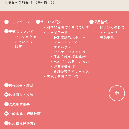
月曜日〜金曜日 9：00〜18：30
トップページ
サービス紹介
採用情報
科学的介護づくりについて
ビアンカの特長
美徳会について
サービス一覧
メッセージ
ビアンカとは
特別養護老人ホーム
募集要項
ごあいさつ
ショートステイ
沿革
ケアハウス
デイサービスセンター
居宅介護支援事業所
ヘルパーステーション
児童発達支援
放課後等デイサービス
看取り看護について
情報公表・定款
地域貢献・交流
助成事業報告
一般事業主行動計画
個人情報保護方針