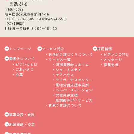
まあぶる
〒507-0055
岐阜県多治見市喜多町4-16
TEL:0572-74-5505 FAX:0572-74-5506
【受付時間】
月曜日〜金曜日 9：00〜18：30
トップページ
サービス紹介
採用情報
科学的介護づくりについて
ビアンカの特長
美徳会について
サービス一覧
メッセージ
ビアンカとは
特別養護老人ホーム
募集要項
ごあいさつ
ショートステイ
沿革
ケアハウス
デイサービスセンター
居宅介護支援事業所
ヘルパーステーション
児童発達支援
放課後等デイサービス
看取り看護について
情報公表・定款
地域貢献・交流