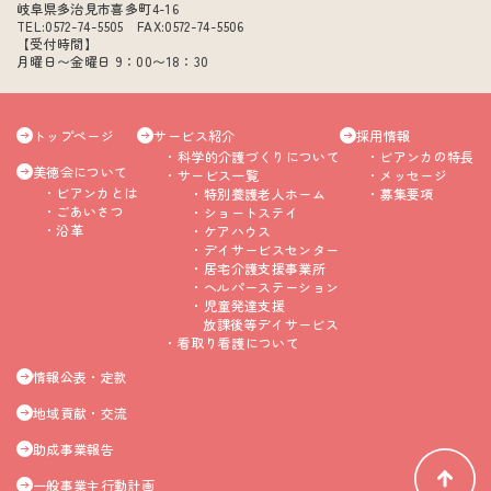
岐阜県多治見市喜多町4-16
TEL:0572-74-5505 FAX:0572-74-5506
【受付時間】
月曜日〜金曜日 9：00〜18：30
トップページ
サービス紹介
採用情報
科学的介護づくりについて
ビアンカの特長
美徳会について
サービス一覧
メッセージ
ビアンカとは
特別養護老人ホーム
募集要項
ごあいさつ
ショートステイ
沿革
ケアハウス
デイサービスセンター
居宅介護支援事業所
ヘルパーステーション
児童発達支援
放課後等デイサービス
看取り看護について
情報公表・定款
地域貢献・交流
助成事業報告
一般事業主行動計画