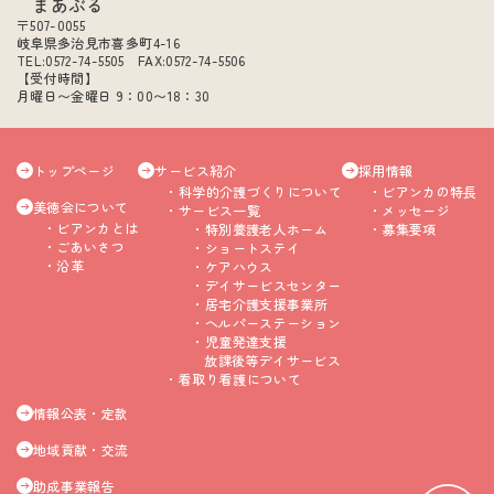
まあぶる
〒507-0055
岐阜県多治見市喜多町4-16
TEL:0572-74-5505 FAX:0572-74-5506
【受付時間】
月曜日〜金曜日 9：00〜18：30
トップページ
サービス紹介
採用情報
科学的介護づくりについて
ビアンカの特長
美徳会について
サービス一覧
メッセージ
ビアンカとは
特別養護老人ホーム
募集要項
ごあいさつ
ショートステイ
沿革
ケアハウス
デイサービスセンター
居宅介護支援事業所
ヘルパーステーション
児童発達支援
放課後等デイサービス
看取り看護について
情報公表・定款
地域貢献・交流
助成事業報告