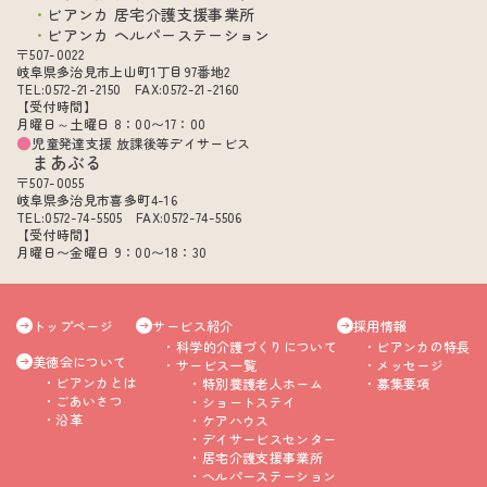
ビアンカ 居宅介護支援事業所
ビアンカ ヘルパーステーション
〒507-0022
岐阜県多治見市上山町1丁目97番地2
TEL:0572-21-2150 FAX:0572-21-2160
【受付時間】
月曜日～土曜日 8：00〜17：00
児童発達支援 放課後等デイサービス
まあぶる
〒507-0055
岐阜県多治見市喜多町4-16
TEL:0572-74-5505 FAX:0572-74-5506
【受付時間】
月曜日〜金曜日 9：00〜18：30
トップページ
サービス紹介
採用情報
科学的介護づくりについて
ビアンカの特長
美徳会について
サービス一覧
メッセージ
ビアンカとは
特別養護老人ホーム
募集要項
ごあいさつ
ショートステイ
沿革
ケアハウス
デイサービスセンター
居宅介護支援事業所
ヘルパーステーション