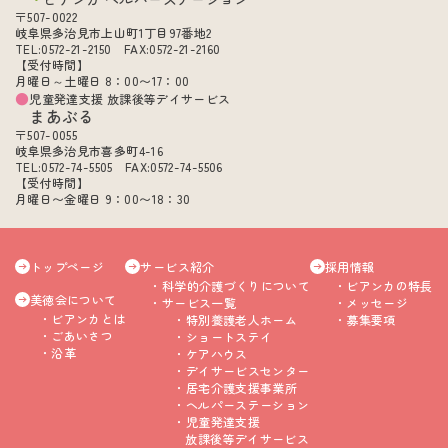
〒507-0022
岐阜県多治見市上山町1丁目97番地2
TEL:0572-21-2150 FAX:0572-21-2160
【受付時間】
月曜日～土曜日 8：00〜17：00
児童発達支援 放課後等デイサービス
まあぶる
〒507-0055
岐阜県多治見市喜多町4-16
TEL:0572-74-5505 FAX:0572-74-5506
【受付時間】
月曜日〜金曜日 9：00〜18：30
トップページ
サービス紹介
採用情報
科学的介護づくりについて
ビアンカの特長
美徳会について
サービス一覧
メッセージ
ビアンカとは
特別養護老人ホーム
募集要項
ごあいさつ
ショートステイ
沿革
ケアハウス
デイサービスセンター
居宅介護支援事業所
ヘルパーステーション
児童発達支援
放課後等デイサービス