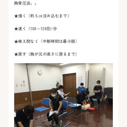
胸骨圧迫。。
★強く（約５㎝沈み込むまで）
★速く（100～120回/分
★絶え間なく（中断時間は最小限）
★戻す（胸が元の高さに戻るまで）