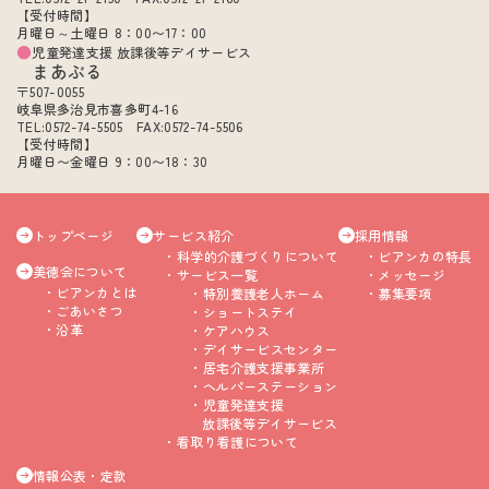
【受付時間】
月曜日～土曜日 8：00〜17：00
児童発達支援 放課後等デイサービス
まあぶる
〒507-0055
岐阜県多治見市喜多町4-16
TEL:0572-74-5505 FAX:0572-74-5506
【受付時間】
月曜日〜金曜日 9：00〜18：30
トップページ
サービス紹介
採用情報
科学的介護づくりについて
ビアンカの特長
美徳会について
サービス一覧
メッセージ
ビアンカとは
特別養護老人ホーム
募集要項
ごあいさつ
ショートステイ
沿革
ケアハウス
デイサービスセンター
居宅介護支援事業所
ヘルパーステーション
児童発達支援
放課後等デイサービス
看取り看護について
情報公表・定款