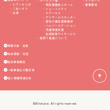
サービス一覧
メッセージ
ビアンカとは
特別養護老人ホーム
募集要項
ごあいさつ
ショートステイ
沿革
ケアハウス
デイサービスセンター
居宅介護支援事業所
ヘルパーステーション
児童発達支援
放課後等デイサービス
看取り看護について
情報公表・定款
地域貢献・交流
助成事業報告
一般事業主行動計画
個人情報保護方針
©Bitokukai. All rights reserved.