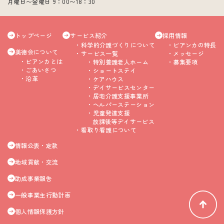
月曜日〜金曜日 9：00〜18：30
トップページ
サービス紹介
採用情報
科学的介護づくりについて
ビアンカの特長
美徳会について
サービス一覧
メッセージ
ビアンカとは
特別養護老人ホーム
募集要項
ごあいさつ
ショートステイ
沿革
ケアハウス
デイサービスセンター
居宅介護支援事業所
ヘルパーステーション
児童発達支援
放課後等デイサービス
看取り看護について
情報公表・定款
地域貢献・交流
助成事業報告
一般事業主行動計画
個人情報保護方針