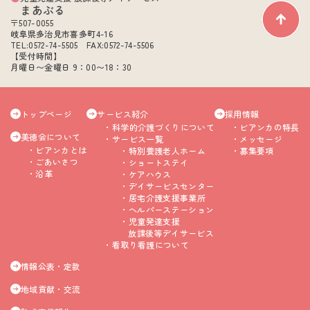
まあぶる
〒507-0055
岐阜県多治見市喜多町4-16
TEL:0572-74-5505 FAX:0572-74-5506
【受付時間】
月曜日〜金曜日 9：00〜18：30
トップページ
サービス紹介
採用情報
科学的介護づくりについて
ビアンカの特長
美徳会について
サービス一覧
メッセージ
ビアンカとは
特別養護老人ホーム
募集要項
ごあいさつ
ショートステイ
沿革
ケアハウス
デイサービスセンター
居宅介護支援事業所
ヘルパーステーション
児童発達支援
放課後等デイサービス
看取り看護について
情報公表・定款
地域貢献・交流