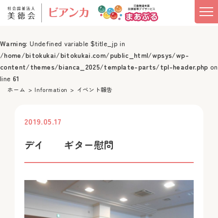
Warning
: Undefined variable $title_jp in
/home/bitokukai/bitokukai.com/public_html/wpsys/wp-
content/themes/bianca_2025/template-parts/tpl-header.php
on
line
61
ホーム
Information
イベント報告
2019.05.17
投稿
デイ ギター慰問