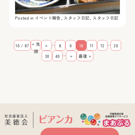
Posted in
イベント報告
,
スタッフ日記
,
スタッフ日記
...
...
« 先
10 / 87
«
8
9
10
11
12
20
頭
...
30
40
»
最後 »