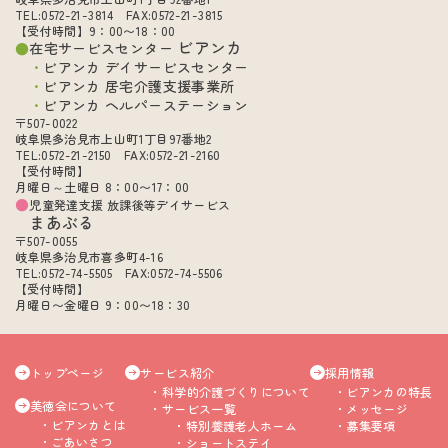
TEL:0572-21-3814 FAX:0572-21-3815
【受付時間】9：00〜18：00
ビアンカ
在宅サービスセンター
ビアンカ デイサービスセンター
ビアンカ 居宅介護支援事業所
ビアンカ ヘルパーステーション
〒507-0022
岐阜県多治見市上山町1丁目97番地2
TEL:0572-21-2150 FAX:0572-21-2160
【受付時間】
月曜日～土曜日 8：00〜17：00
児童発達支援 放課後等デイサービス
まあぶる
〒507-0055
岐阜県多治見市喜多町4-16
TEL:0572-74-5505 FAX:0572-74-5506
【受付時間】
月曜日〜金曜日 9：00〜18：30
トップページ
サービス紹介
採用情報
科学的介護づくりについて
ビアンカの特長
美徳会について
サービス一覧
メッセージ
ビアンカとは
特別養護老人ホーム
募集要項
ごあいさつ
ショートステイ