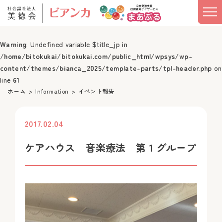
Warning
: Undefined variable $title_jp in
/home/bitokukai/bitokukai.com/public_html/wpsys/wp-
content/themes/bianca_2025/template-parts/tpl-header.php
on
line
61
ホーム
Information
イベント報告
2017.02.04
投稿
ケアハウス 音楽療法 第１グループ