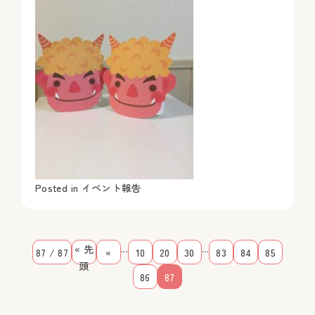
Posted in
イベント報告
...
...
« 先
87 / 87
«
10
20
30
83
84
85
頭
86
87