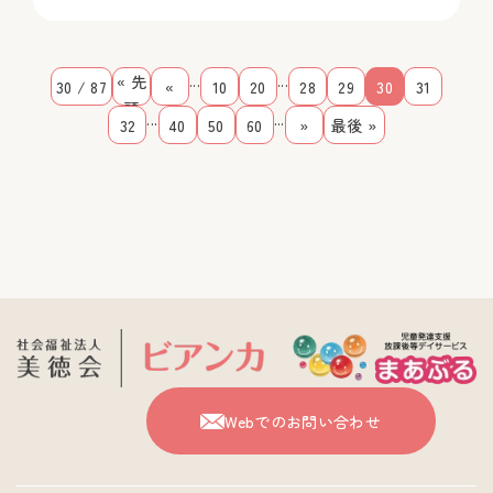
...
...
« 先
30 / 87
«
10
20
28
29
30
31
頭
...
...
32
40
50
60
»
最後 »
Webでのお問い合わせ