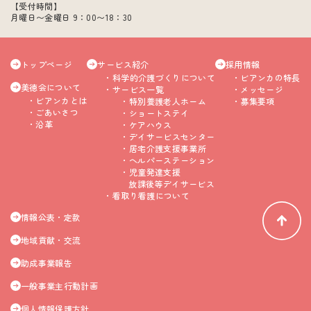
【受付時間】
月曜日〜金曜日 9：00〜18：30
トップページ
サービス紹介
採用情報
科学的介護づくりについて
ビアンカの特長
美徳会について
サービス一覧
メッセージ
ビアンカとは
特別養護老人ホーム
募集要項
ごあいさつ
ショートステイ
沿革
ケアハウス
デイサービスセンター
居宅介護支援事業所
ヘルパーステーション
児童発達支援
放課後等デイサービス
看取り看護について
情報公表・定款
地域貢献・交流
助成事業報告
一般事業主行動計画
個人情報保護方針