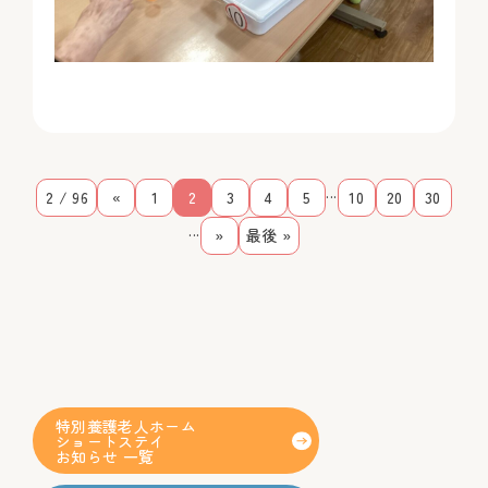
...
2 / 96
«
1
2
3
4
5
10
20
30
...
»
最後 »
特別養護老人ホーム
ショートステイ
お知らせ 一覧