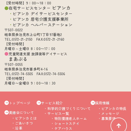
【受付時間】9：00〜18：00
ビアンカ
在宅サービスセンター
ビアンカ デイサービスセンター
ビアンカ 居宅介護支援事業所
ビアンカ ヘルパーステーション
〒507-0022
岐阜県多治見市上山町1丁目97番地2
TEL:0572-21-2150 FAX:0572-21-2160
【受付時間】
月曜日～土曜日 8：00〜17：00
児童発達支援 放課後等デイサービス
まあぶる
〒507-0055
岐阜県多治見市喜多町4-16
TEL:0572-74-5505 FAX:0572-74-5506
【受付時間】
月曜日〜金曜日 9：00〜18：30
トップページ
サービス紹介
採用情報
科学的介護づくりについて
ビアンカの特長
美徳会について
サービス一覧
メッセージ
ビアンカとは
特別養護老人ホーム
募集要項
ごあいさつ
ショートステイ
沿革
ケアハウス