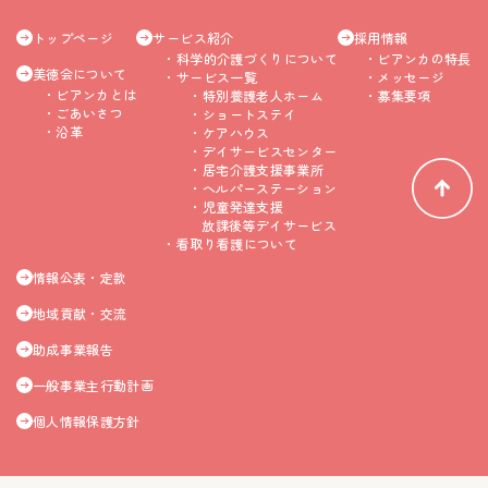
トップページ
サービス紹介
採用情報
科学的介護づくりについて
ビアンカの特長
美徳会について
サービス一覧
メッセージ
ビアンカとは
特別養護老人ホーム
募集要項
ごあいさつ
ショートステイ
沿革
ケアハウス
デイサービスセンター
居宅介護支援事業所
ヘルパーステーション
児童発達支援
放課後等デイサービス
看取り看護について
情報公表・定款
地域貢献・交流
助成事業報告
一般事業主行動計画
個人情報保護方針